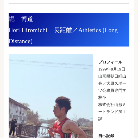
堀 博道
Hori Hiromichi 長距離／Athletics (Long
Distance)
プロフィール
1999年8月19日
山形県朝日町出
身／大原スポー
ツ公務員専門学
校卒
株式会社山形ミ
ートランド加工
課
自己記録