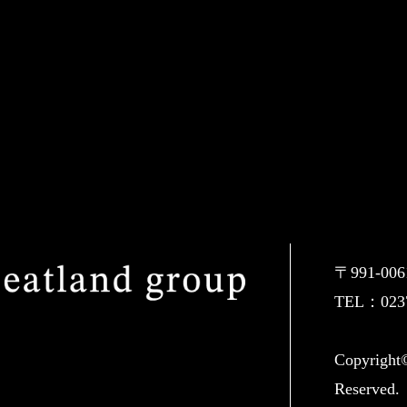
〒991-0
TEL：0237
Copyrig
Reserved.