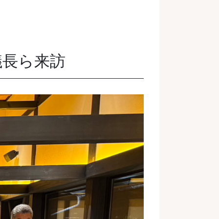
議長ら来訪