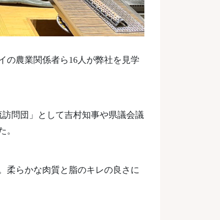
イの農業関係者ら16人が弊社を見学
流訪問団」として吉村知事や県議会議
た。
。柔らかな肉質と脂のキレの良さに