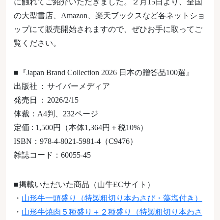
に触れてご紹介いただきました。２月15日より、全国
の大型書店、Amazon、楽天ブックスなど各ネットショ
ップにて販売開始されますので、ぜひお手に取ってご
覧ください。
■『Japan Brand Collection 2026 日本の贈答品100選』
出版社 : サイバーメディア
発売日 : 2026/2/15
体裁：A4判、232ページ
定価 : 1,500円（本体1,364円＋税10%）
ISBN：978-4-8021-5981-4（C9476）
雑誌コード：60055-45
■掲載いただいた商品（山牛ECサイト）
・
山形牛一頭盛り（特製粗切り本わさび・藻塩付き）
・
山形牛焼肉５種盛り＋２種盛り（特製粗切り本わさ